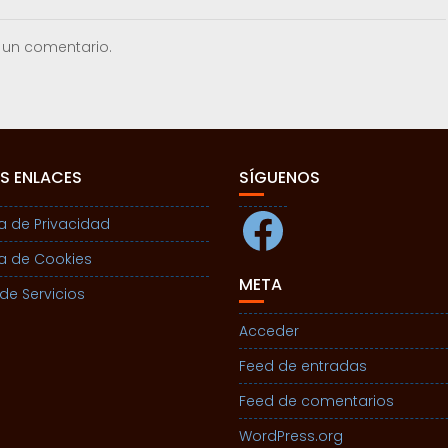
 un comentario.
S ENLACES
SÍGUENOS
Facebook
ca de Privacidad
ca de Cookies
META
de Servicios
Acceder
Feed de entradas
Feed de comentarios
WordPress.org