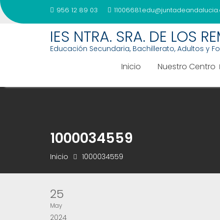
956 12 89 03
11006681.edu@juntadeandalucia.
Saltar
IES NTRA. SRA. DE LOS R
al
Educación Secundaria, Bachillerato, Adultos y F
contenido
Inicio
Nuestro Centro
1000034559
Inicio
1000034559
25
May
2024