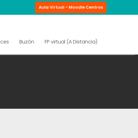
Aula Virtual - Moodle Centros
aces
Buzón
FP virtual (A Distancia)