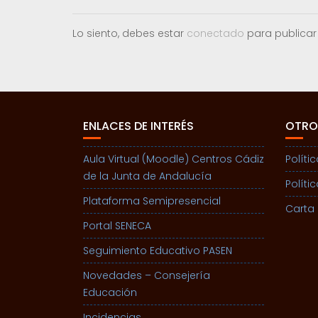
Lo siento, debes estar
conectado
para publicar
ENLACES DE INTERÉS
OTRO
Aula Virtual (Moodle) Centros Cádiz
Políti
de la Junta de Andalucía
Políti
Plataforma Semipresencial
Carta 
Portal SENECA
Seguimiento Educativo PASEN
Novedades – Consejería
Educación
Incidencias