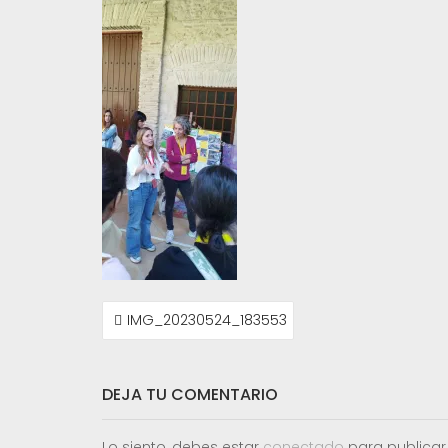
NAVEGACIÓN
IMG_20230524_183553
DE
ENTRADAS
DEJA TU COMENTARIO
Lo siento, debes estar
conectado
para publicar