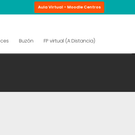
Aula Virtual - Moodle Centros
aces
Buzón
FP virtual (A Distancia)