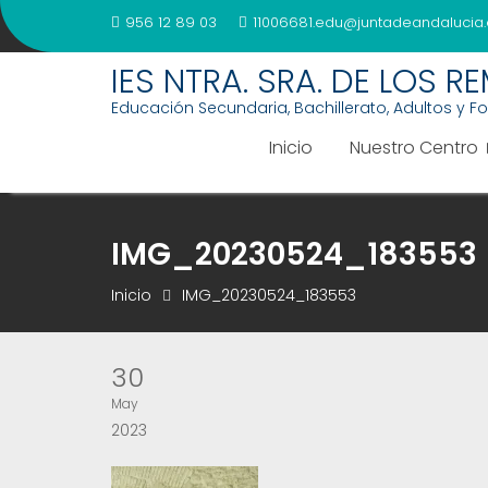
Saltar
956 12 89 03
11006681.edu@juntadeandalucia.
al
contenido
IES NTRA. SRA. DE LOS R
Educación Secundaria, Bachillerato, Adultos y F
Inicio
Nuestro Centro
IMG_20230524_183553
Inicio
IMG_20230524_183553
30
May
2023