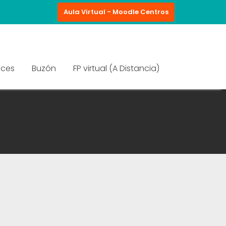
Aula Virtual - Moodle Centros
aces
Buzón
FP virtual (A Distancia)