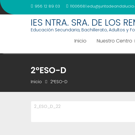
Saltar
956 12 89 03
11006681.edu@juntadeandalucia.
al
contenido
IES NTRA. SRA. DE LOS R
Educación Secundaria, Bachillerato, Adultos y F
Inicio
Nuestro Centro
2ºESO-D
Inicio
2ºESO-D
2_ESO_D_22