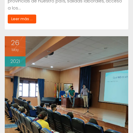
provincias de nuestro país, salidas laborales, acceso
a los…
Leer más ...
26
May
2021