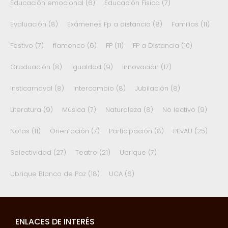
Educación emocional
(6)
Educación Física
(7)
Evaluación
(8)
Exámenes Fp a distancia
(8)
Familias
(11)
Festivo
(7)
flamenco
(6)
FP
(11)
FP a Distancia
(10)
Graduación
(8)
Igualdad
(9)
Innovación
(17)
Insticarnaval
(8)
Intercambio
(8)
Jubilación
(8)
Literatura
(9)
Música
(7)
Naturaleza
(8)
No lectivo
(9)
Notas
(11)
Orientación
(7)
Participación
(8)
PEvAU
(25)
Selectividad
(27)
Teatro
(21)
Ubrique
(7)
Ubrique Blanco de Paz
(18)
UCA
(6)
ENLACES DE INTERÉS