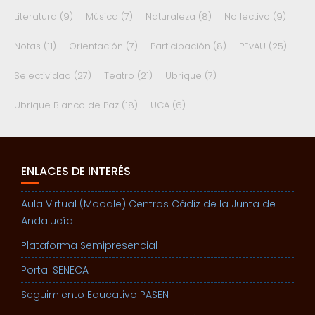
Literatura
(9)
Música
(7)
Naturaleza
(8)
No lectivo
(9)
Notas
(11)
Orientación
(7)
Participación
(8)
PEvAU
(25)
Selectividad
(27)
Teatro
(21)
Ubrique
(7)
Ubrique Blanco de Paz
(18)
UCA
(6)
ENLACES DE INTERÉS
Aula Virtual (Moodle) Centros Cádiz de la Junta de
Andalucía
Plataforma Semipresencial
Portal SENECA
Seguimiento Educativo PASEN