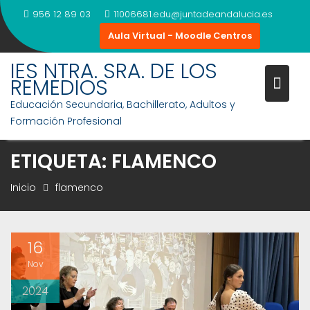
Saltar
956 12 89 03
11006681.edu@juntadeandalucia.es
al
Aula Virtual - Moodle Centros
contenido
IES NTRA. SRA. DE LOS
REMEDIOS
Educación Secundaria, Bachillerato, Adultos y
Formación Profesional
ETIQUETA:
FLAMENCO
Inicio
flamenco
16
Nov
2024