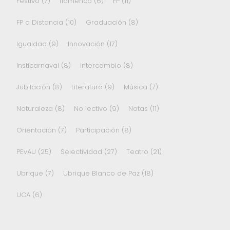
Festivo
(7)
flamenco
(6)
FP
(11)
FP a Distancia
(10)
Graduación
(8)
Igualdad
(9)
Innovación
(17)
Insticarnaval
(8)
Intercambio
(8)
Jubilación
(8)
Literatura
(9)
Música
(7)
Naturaleza
(8)
No lectivo
(9)
Notas
(11)
Orientación
(7)
Participación
(8)
PEvAU
(25)
Selectividad
(27)
Teatro
(21)
Ubrique
(7)
Ubrique Blanco de Paz
(18)
UCA
(6)