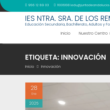
Saltar
956 12 89 03
11006681.edu@juntadeandalucia.
al
contenido
IES NTRA. SRA. DE LOS R
Educación Secundaria, Bachillerato, Adultos y F
Inicio
Nuestro Centro
ETIQUETA:
INNOVACIÓN
Inicio
Innovación
28
Ene
2025