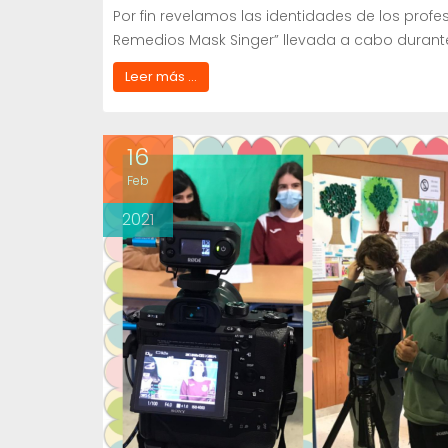
Por fin revelamos las identidades de los profe
Remedios Mask Singer” llevada a cabo durante
Leer más ...
16
Feb
2021