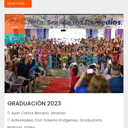
Leer más ...
7
Jun
2023
GRADUACIÓN 2023
Juan Carlos Moreno Jiménez
,
,
,
Actividades
Con Galería Imágenes
Graduación
,
Noticias
Video