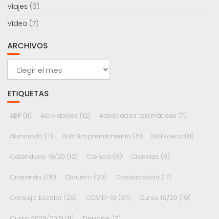
Viajes
(3)
Video
(7)
ARCHIVOS
Archivos
ETIQUETAS
ABP
(11)
Actividades
(12)
Actividades telemáticas
(7)
Alumnado
(11)
Aula Emprendimiento
(6)
Biblioteca
(11)
Calendario 19/20
(12)
Ciencia
(6)
Ciencias
(6)
Cineando
(115)
Claustro
(20)
Coeducación
(17)
Consejo Escolar
(20)
COVID-19
(37)
Curso 19/20
(19)
Curso 2020/2021
(11)
Deporte.
(7)