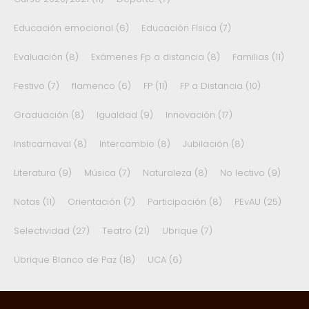
Educación emocional
(6)
Educación Física
(7)
Evaluación
(8)
Exámenes Fp a distancia
(8)
Familias
(11)
Festivo
(7)
flamenco
(6)
FP
(11)
FP a Distancia
(10)
Graduación
(8)
Igualdad
(9)
Innovación
(17)
Insticarnaval
(8)
Intercambio
(8)
Jubilación
(8)
Literatura
(9)
Música
(7)
Naturaleza
(8)
No lectivo
(9)
Notas
(11)
Orientación
(7)
Participación
(8)
PEvAU
(25)
Selectividad
(27)
Teatro
(21)
Ubrique
(7)
Ubrique Blanco de Paz
(18)
UCA
(6)