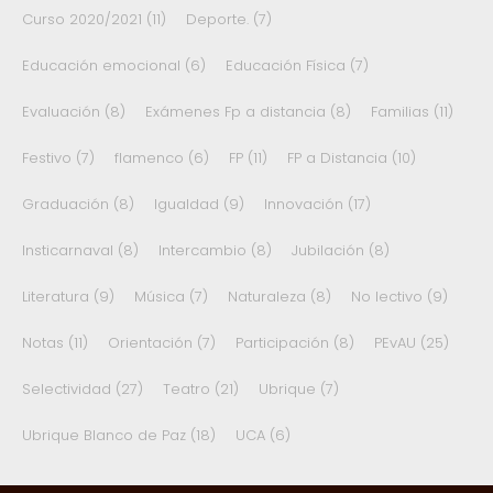
Curso 2020/2021
(11)
Deporte.
(7)
Educación emocional
(6)
Educación Física
(7)
Evaluación
(8)
Exámenes Fp a distancia
(8)
Familias
(11)
Festivo
(7)
flamenco
(6)
FP
(11)
FP a Distancia
(10)
Graduación
(8)
Igualdad
(9)
Innovación
(17)
Insticarnaval
(8)
Intercambio
(8)
Jubilación
(8)
Literatura
(9)
Música
(7)
Naturaleza
(8)
No lectivo
(9)
Notas
(11)
Orientación
(7)
Participación
(8)
PEvAU
(25)
Selectividad
(27)
Teatro
(21)
Ubrique
(7)
Ubrique Blanco de Paz
(18)
UCA
(6)