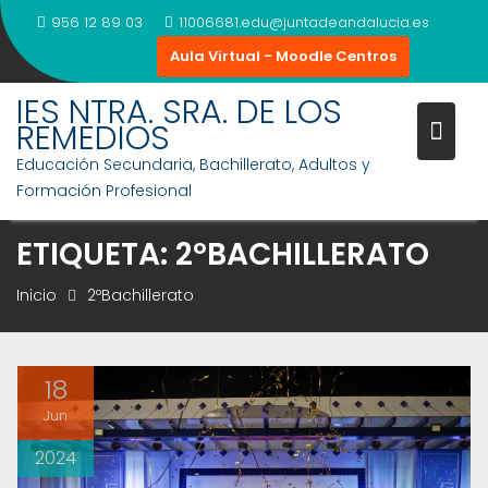
Saltar
956 12 89 03
11006681.edu@juntadeandalucia.es
al
Aula Virtual - Moodle Centros
contenido
IES NTRA. SRA. DE LOS
REMEDIOS
Educación Secundaria, Bachillerato, Adultos y
Formación Profesional
ETIQUETA:
2ºBACHILLERATO
Inicio
2ºBachillerato
18
Jun
2024