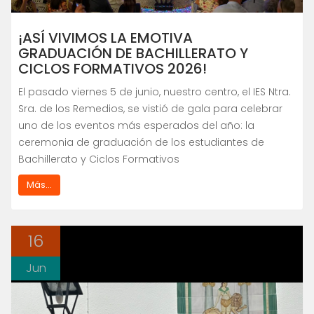
¡ASÍ VIVIMOS LA EMOTIVA
GRADUACIÓN DE BACHILLERATO Y
CICLOS FORMATIVOS 2026!
El pasado viernes 5 de junio, nuestro centro, el IES Ntra.
Sra. de los Remedios, se vistió de gala para celebrar
uno de los eventos más esperados del año: la
ceremonia de graduación de los estudiantes de
Bachillerato y Ciclos Formativos
Más...
16
Jun