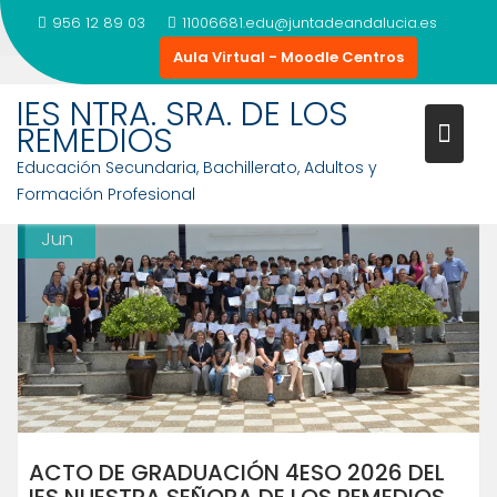
Saltar
956 12 89 03
11006681.edu@juntadeandalucia.es
al
Aula Virtual - Moodle Centros
contenido
NOTICIAS
IES NTRA. SRA. DE LOS
REMEDIOS
Educación Secundaria, Bachillerato, Adultos y
23
Formación Profesional
Jun
ACTO DE GRADUACIÓN 4ESO 2026 DEL
IES NUESTRA SEÑORA DE LOS REMEDIOS