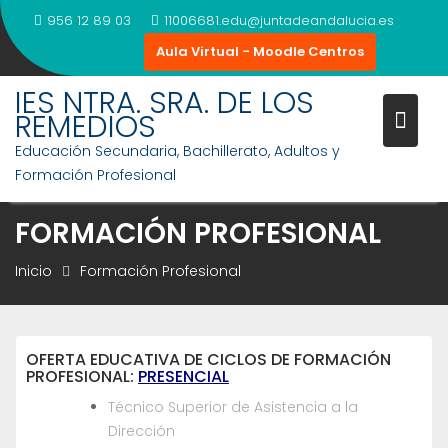
Saltar
956 12 89 03
11006681.edu@juntadeandalucia.es
al
Aula Virtual - Moodle Centros
contenido
IES NTRA. SRA. DE LOS
REMEDIOS
Educación Secundaria, Bachillerato, Adultos y
Formación Profesional
FORMACIÓN PROFESIONAL
Inicio
Formación Profesional
OFERTA EDUCATIVA DE CICLOS DE FORMACIÓN
PROFESIONAL:
PRESENCIAL
Técnico Superior de Asistencia a la
Dirección