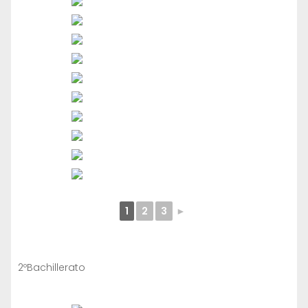
1
2
3
►
2ºBachillerato