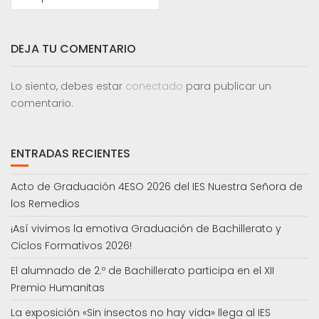
ENTRADAS
DEJA TU COMENTARIO
Lo siento, debes estar
conectado
para publicar un
comentario.
ENTRADAS RECIENTES
Acto de Graduación 4ESO 2026 del IES Nuestra Señora de
los Remedios
¡Así vivimos la emotiva Graduación de Bachillerato y
Ciclos Formativos 2026!
El alumnado de 2.º de Bachillerato participa en el XII
Premio Humanitas
La exposición «Sin insectos no hay vida» llega al IES