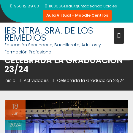
Saltar
956 12 89 03
11006681.edu@juntadeandalucia.es
al
Aula Virtual - Moodle Centros
contenido
IES NTRA. SRA. DE LOS
REMEDIOS
Educación Secundaria, Bachillerato, Adultos y
Formación Profesional
CELEBRADA LA GRADUACIÓN
23/24
Inicio
Actividades
Celebrada la Graduación 23/24
18
Jun
2024