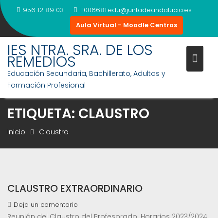
Saltar
956 12 89 03
11006681.edu@juntadeandalucia.es
al
Aula Virtual - Moodle Centros
contenido
IES NTRA. SRA. DE LOS
REMEDIOS
Educación Secundaria, Bachillerato, Adultos y
Formación Profesional
ETIQUETA:
CLAUSTRO
Inicio
Claustro
CLAUSTRO EXTRAORDINARIO
Deja un comentario
Reunión del Claustro del Profesorado. Horarios 2023/2024.