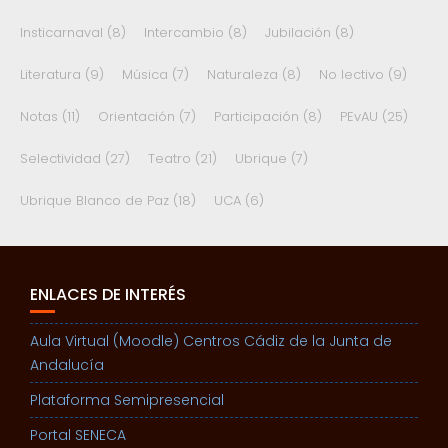
Insticarnaval
(8)
Intercambio
(8)
Jubilación
(8)
Literatura
(9)
Música
(7)
Naturaleza
(8)
No lectivo
(9)
Notas
(11)
Orientación
(7)
Participación
(8)
PEvAU
(25)
Selectividad
(27)
Teatro
(21)
Ubrique
(7)
Ubrique Blanco de Paz
(18)
UCA
(6)
ENLACES DE INTERÉS
Aula Virtual (Moodle) Centros Cádiz de la Junta de
Andalucía
Plataforma Semipresencial
Portal SENECA