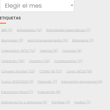
Archivos
ETIQUETAS
ABP
(11)
Actividades
(12)
Actividades telemáticas
(7)
Alumnado
(11)
Aula Emprendimiento
(6)
Biblioteca
(11)
Calendario 19/20
(12)
Ciencia
(6)
Ciencias
(6)
Cineando
(115)
Claustro
(20)
Coeducación
(17)
Consejo Escolar
(20)
COVID-19
(37)
Curso 19/20
(19)
Curso 2020/2021
(11)
Deporte.
(7)
Educación emocional
(6)
Educación Física
(7)
Evaluación
(8)
Exámenes Fp a distancia
(8)
Familias
(11)
Festivo
(7)