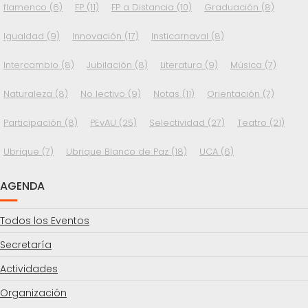
flamenco
(6)
FP
(11)
FP a Distancia
(10)
Graduación
(8)
Igualdad
(9)
Innovación
(17)
Insticarnaval
(8)
Intercambio
(8)
Jubilación
(8)
Literatura
(9)
Música
(7)
Naturaleza
(8)
No lectivo
(9)
Notas
(11)
Orientación
(7)
Participación
(8)
PEvAU
(25)
Selectividad
(27)
Teatro
(21)
Ubrique
(7)
Ubrique Blanco de Paz
(18)
UCA
(6)
AGENDA
Todos los Eventos
Secretaría
Actividades
Organización