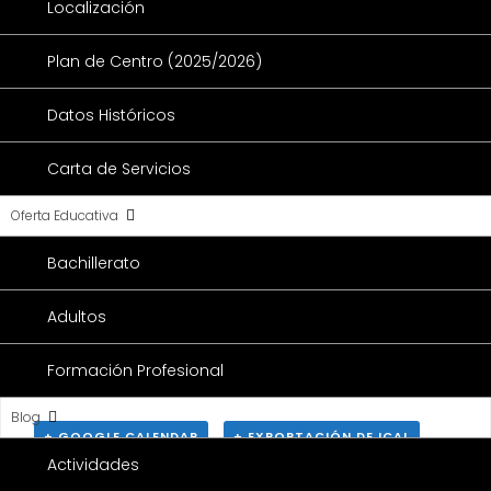
Este evento ha pasado.
Localización
CLAUSTRO ORDINARIO
Plan de Centro (2025/2026)
PRESENCIAL
Datos Históricos
27 SEPTIEMBRE 2021 @ 5:00 PM
Carta de Servicios
Oferta Educativa
Bachillerato
Adultos
Formación Profesional
Blog
+ GOOGLE CALENDAR
+ EXPORTACIÓN DE ICAL
Actividades