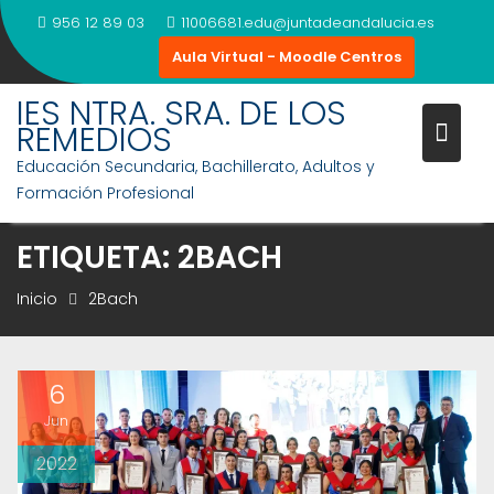
Saltar
956 12 89 03
11006681.edu@juntadeandalucia.es
al
Aula Virtual - Moodle Centros
contenido
IES NTRA. SRA. DE LOS
REMEDIOS
Educación Secundaria, Bachillerato, Adultos y
Formación Profesional
ETIQUETA:
2BACH
Inicio
2Bach
6
Jun
2022