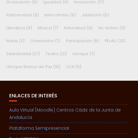
Graduación
(8)
Igualdad
(9)
Innovación
(17)
Insticarnaval
(8)
Intercambio
(8)
Jubilación
(8)
Literatura
(9)
Música
(7)
Naturaleza
(8)
No lectivo
(9)
Notas
(11)
Orientación
(7)
Participación
(8)
PEvAU
(25)
Selectividad
(27)
Teatro
(21)
Ubrique
(7)
Ubrique Blanco de Paz
(18)
UCA
(6)
ENLACES DE INTERÉS
Aula Virtual (Moodle) Centros Cádiz de la Junta de
Andalucía
Plataforma Semipresencial