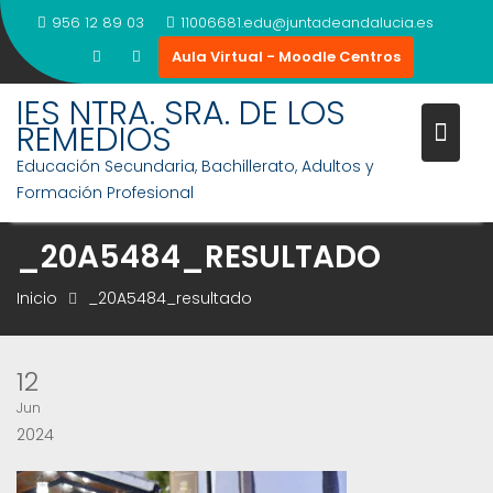
Saltar
956 12 89 03
11006681.edu@juntadeandalucia.es
al
Aula Virtual - Moodle Centros
contenido
IES NTRA. SRA. DE LOS
REMEDIOS
Educación Secundaria, Bachillerato, Adultos y
Formación Profesional
_20A5484_RESULTADO
Inicio
_20A5484_resultado
12
Jun
2024