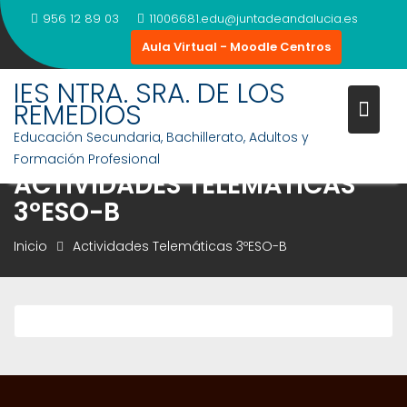
Saltar
956 12 89 03
11006681.edu@juntadeandalucia.es
al
Aula Virtual - Moodle Centros
contenido
IES NTRA. SRA. DE LOS
REMEDIOS
Educación Secundaria, Bachillerato, Adultos y
Formación Profesional
ACTIVIDADES TELEMÁTICAS
3ºESO-B
Inicio
Actividades Telemáticas 3ºESO-B