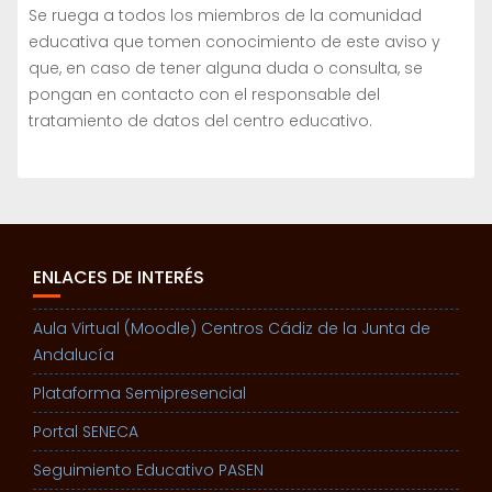
Se ruega a todos los miembros de la comunidad
educativa que tomen conocimiento de este aviso y
que, en caso de tener alguna duda o consulta, se
pongan en contacto con el responsable del
tratamiento de datos del centro educativo.
ENLACES DE INTERÉS
Aula Virtual (Moodle) Centros Cádiz de la Junta de
Andalucía
Plataforma Semipresencial
Portal SENECA
Seguimiento Educativo PASEN