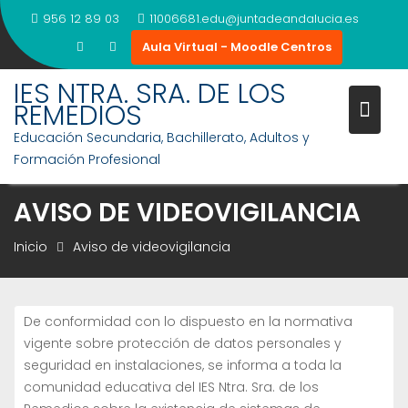
Saltar
956 12 89 03
11006681.edu@juntadeandalucia.es
al
Aula Virtual - Moodle Centros
contenido
IES NTRA. SRA. DE LOS
REMEDIOS
Educación Secundaria, Bachillerato, Adultos y
Formación Profesional
AVISO DE VIDEOVIGILANCIA
Inicio
Aviso de videovigilancia
De conformidad con lo dispuesto en la normativa
vigente sobre protección de datos personales y
seguridad en instalaciones, se informa a toda la
comunidad educativa del IES Ntra. Sra. de los