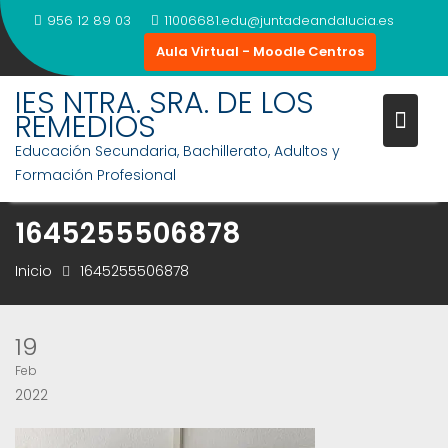
Saltar
956 12 89 03
11006681.edu@juntadeandalucia.es
al
Aula Virtual - Moodle Centros
contenido
IES NTRA. SRA. DE LOS
REMEDIOS
Educación Secundaria, Bachillerato, Adultos y
Formación Profesional
1645255506878
Inicio
1645255506878
19
Feb
2022