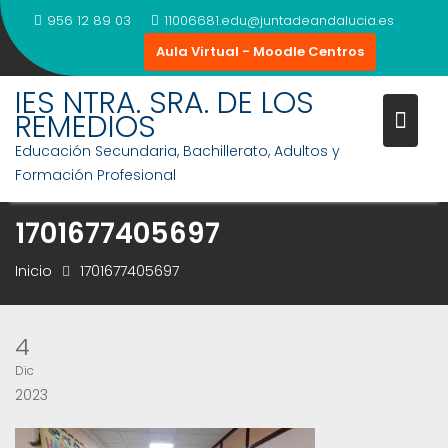
Saltar
956 12 89 03
11006681.edu@juntadeandalucia.es
al
Aula Virtual - Moodle Centros
contenido
IES NTRA. SRA. DE LOS
REMEDIOS
Educación Secundaria, Bachillerato, Adultos y
Formación Profesional
1701677405697
Inicio
1701677405697
4
Dic
2023