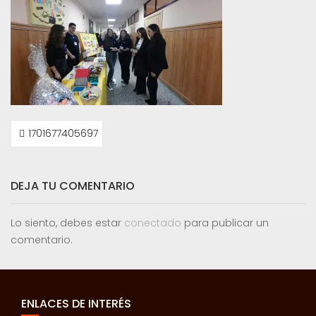
NAVEGACIÓN
1701677405697
DE
ENTRADAS
DEJA TU COMENTARIO
Lo siento, debes estar
conectado
para publicar un
comentario.
ENLACES DE INTERÉS