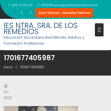
Saltar
956 12 89 03
11006681.edu@juntadeandalucia.es
al
Aula Virtual - Moodle Centros
contenido
IES NTRA. SRA. DE LOS
REMEDIOS
Educación Secundaria, Bachillerato, Adultos y
Formación Profesional
1701677405987
Inicio
1701677405987
4
Dic
2023