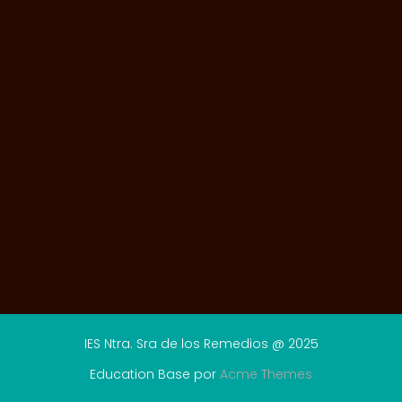
IES Ntra. Sra de los Remedios @ 2025
Education Base por
Acme Themes