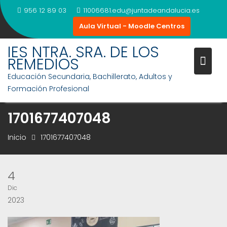
Saltar
956 12 89 03
11006681.edu@juntadeandalucia.es
al
Aula Virtual - Moodle Centros
contenido
IES NTRA. SRA. DE LOS
REMEDIOS
Educación Secundaria, Bachillerato, Adultos y
Formación Profesional
1701677407048
Inicio
1701677407048
4
Dic
2023