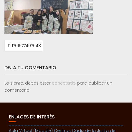
NAVEGACIÓN
1701677407048
DE
ENTRADAS
DEJA TU COMENTARIO
Lo siento, debes estar
conectado
para publicar un
comentario.
ENLACES DE INTERÉS
Aula Virtual (Moodle) Centros Cádiz de la Junta de