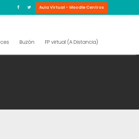
Aula Virtual - Moodle Centros
aces
Buzón
FP virtual (A Distancia)