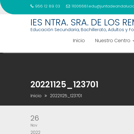
956 12 89 03
11006681.edu@juntadeandalucia
Saltar
IES NTRA. SRA. DE LOS R
al
Educación Secundaria, Bachillerato, Adultos y F
contenido
Inicio
Nuestro Centro
20221125_123701
Inicio
20221125_123701
26
Nov
2022