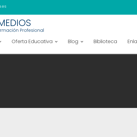
.es
EMEDIOS
ormación Profesional
Oferta Educativa
Blog
Biblioteca
Enl