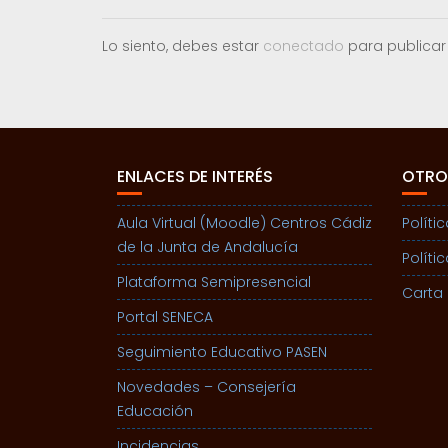
Lo siento, debes estar
conectado
para publicar
ENLACES DE INTERÉS
OTRO
Aula Virtual (Moodle) Centros Cádiz
Políti
de la Junta de Andalucía
Políti
Plataforma Semipresencial
Carta 
Portal SENECA
Seguimiento Educativo PASEN
Novedades – Consejería
Educación
Incidencias