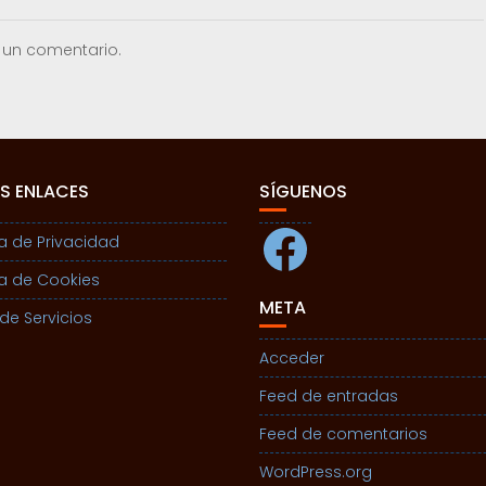
 un comentario.
S ENLACES
SÍGUENOS
Facebook
ca de Privacidad
ca de Cookies
META
de Servicios
Acceder
Feed de entradas
Feed de comentarios
WordPress.org