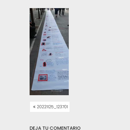
NAVEGACIÓN
20221125_123701
DE
ENTRADAS
DEJA TU COMENTARIO