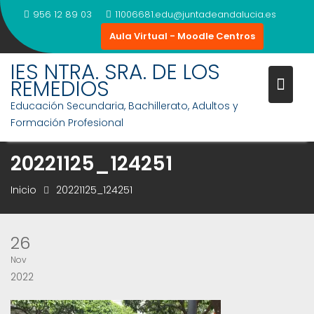
Saltar
956 12 89 03
11006681.edu@juntadeandalucia.es
al
Aula Virtual - Moodle Centros
contenido
IES NTRA. SRA. DE LOS
REMEDIOS
Educación Secundaria, Bachillerato, Adultos y
Formación Profesional
20221125_124251
Inicio
20221125_124251
26
Nov
2022