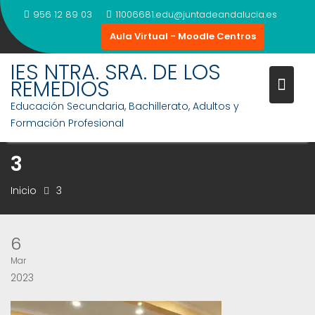
Saltar
956 12 89 03
11006681.edu@juntadeandalucia.es
al
Aula Virtual - Moodle Centros
contenido
IES NTRA. SRA. DE LOS
REMEDIOS
Educación Secundaria, Bachillerato, Adultos y
Formación Profesional
3
Inicio
3
6
Mar
2023