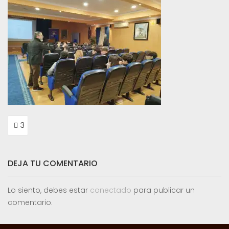
NAVEGACIÓN
3
DE
ENTRADAS
DEJA TU COMENTARIO
Lo siento, debes estar
conectado
para publicar un
comentario.