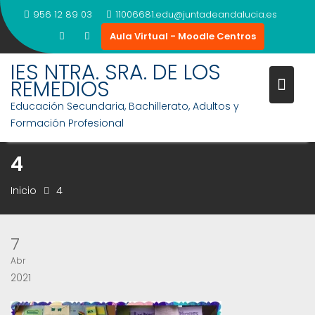
Saltar
956 12 89 03
11006681.edu@juntadeandalucia.es
al
Aula Virtual - Moodle Centros
contenido
IES NTRA. SRA. DE LOS
REMEDIOS
Educación Secundaria, Bachillerato, Adultos y
Formación Profesional
4
Inicio
4
7
Abr
2021