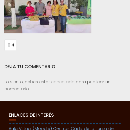
NAVEGACIÓN
4
DE
ENTRADAS
DEJA TU COMENTARIO
Lo siento, debes estar
conectado
para publicar un
comentario.
ENLACES DE INTERÉS
Aula Virtual (Moodle) Centros Cádiz de la Junta de