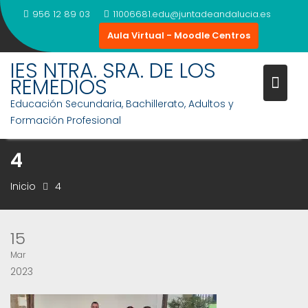
Saltar
956 12 89 03
11006681.edu@juntadeandalucia.es
al
Aula Virtual - Moodle Centros
contenido
IES NTRA. SRA. DE LOS
REMEDIOS
Educación Secundaria, Bachillerato, Adultos y
Formación Profesional
4
Inicio
4
15
Mar
2023