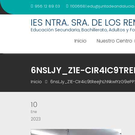
Saltar
956 12 89 03
11006681.edu@juntadeandalucia.
al
contenido
IES NTRA. SRA. DE LOS R
Educación Secundaria, Bachillerato, Adultos y F
Inicio
Nuestro Centro
6NSLJY_Z1E-CIR4IC9TR
Inicio
6nsLJy_Z1E-CIr4ic9tReejhLhNkwIYzG9eP
10
Ene
2023