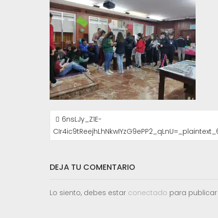
NAVEGACIÓN
6nsLJy_Z1E-
DE
CIr4ic9tReejhLhNkwIYzG9ePP2_qLnU=_plaintext_
ENTRADAS
DEJA TU COMENTARIO
Lo siento, debes estar
conectado
para publicar