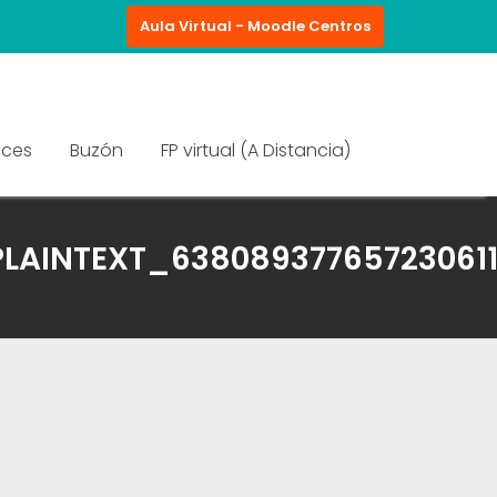
Aula Virtual - Moodle Centros
aces
Buzón
FP virtual (A Distancia)
LAINTEXT_63808937765723061