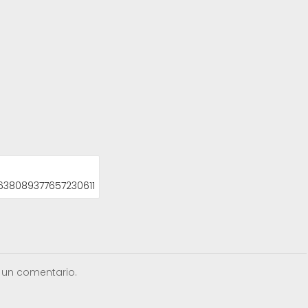
638089377657230611
 un comentario.