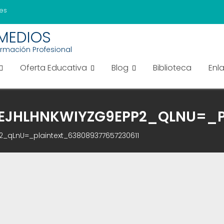
es
EMEDIOS
ormación Profesional
Oferta Educativa
Blog
Biblioteca
Enl
EEJHLHNKWIYZG9EPP2_QLNU=_P
P2_qLnU=_plaintext_638089377657230611