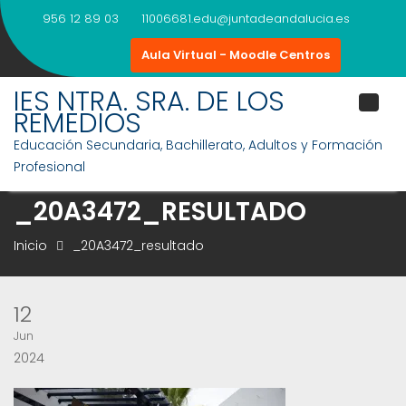
Saltar
956 12 89 03
11006681.edu@juntadeandalucia.es
al
contenido
Aula Virtual - Moodle Centros
IES NTRA. SRA. DE LOS
REMEDIOS
Educación Secundaria, Bachillerato, Adultos y Formación
Profesional
_20A3472_RESULTADO
Inicio
_20A3472_resultado
12
Jun
2024