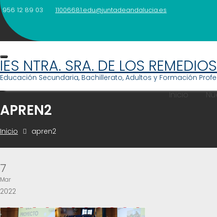
Saltar
956 12 89 03
11006681.edu@juntadeandalucia.es
al
contenido
IES NTRA. SRA. DE LOS REMEDIOS
Educación Secundaria, Bachillerato, Adultos y Formación Profe
Inicio
Nu
APREN2
Inicio
apren2
7
Mar
2022