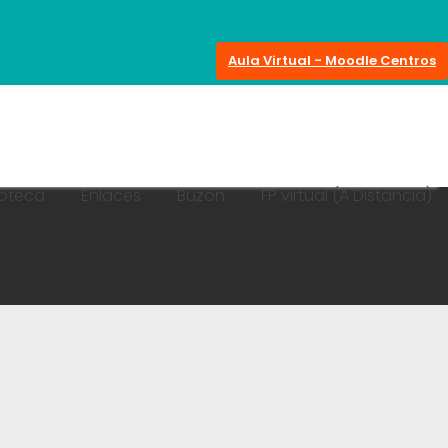
Aula Virtual - Moodle Centros
ioteca
Enlaces
Buzón
FP virtual (A Distancia)