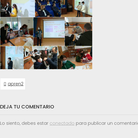
NAVEGACIÓN
apren2
DE
ENTRADAS
DEJA TU COMENTARIO
Lo siento, debes estar
conectado
para publicar un comentari