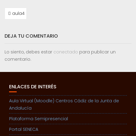
NAVEGACIÓN
aula4
DE
ENTRADAS
DEJA TU COMENTARIO
Lo siento, debes estar
conectado
para publicar un
comentario.
ENLACES DE INTERÉS
Aula Virtual (Moodle) Centros Cádiz de la Junta de
Andalucía
Plataforma Semipresencial
Portal SENECA