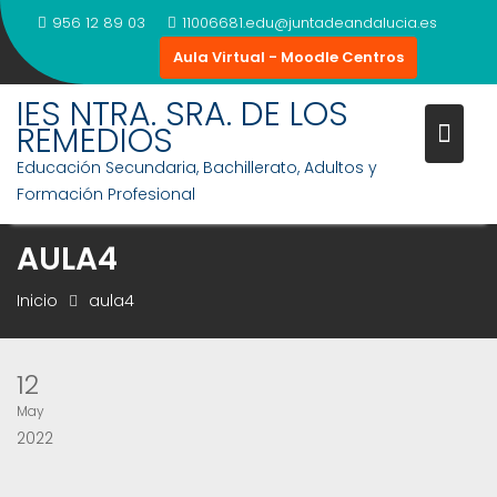
Saltar
956 12 89 03
11006681.edu@juntadeandalucia.es
al
Aula Virtual - Moodle Centros
contenido
IES NTRA. SRA. DE LOS
REMEDIOS
Educación Secundaria, Bachillerato, Adultos y
Formación Profesional
AULA4
Inicio
aula4
12
May
2022