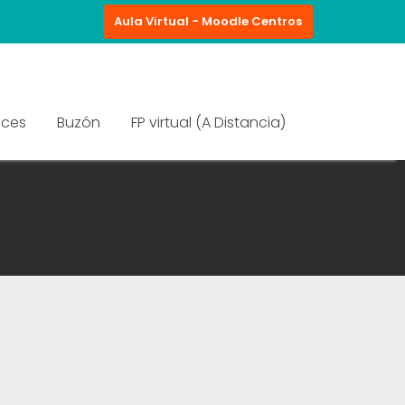
Aula Virtual - Moodle Centros
aces
Buzón
FP virtual (A Distancia)