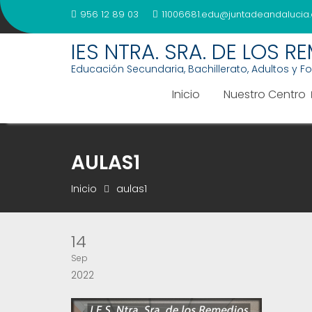
Saltar
956 12 89 03
11006681.edu@juntadeandalucia.
al
contenido
IES NTRA. SRA. DE LOS R
Educación Secundaria, Bachillerato, Adultos y F
Inicio
Nuestro Centro
AULAS1
Inicio
aulas1
14
Sep
2022