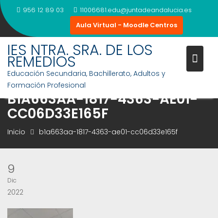
Saltar
956 12 89 03
11006681.edu@juntadeandalucia.es
al
Aula Virtual - Moodle Centros
contenido
IES NTRA. SRA. DE LOS
REMEDIOS
Educación Secundaria, Bachillerato, Adultos y
Formación Profesional
B1A663AA-1817-4363-AE01-
CC06D33E165F
Inicio
b1a663aa-1817-4363-ae01-cc06d33e165f
9
Dic
2022