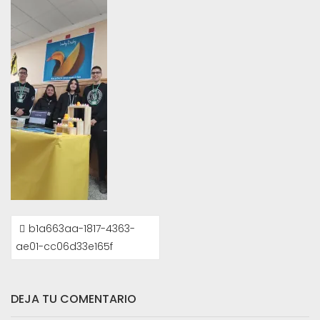
NAVEGACIÓN
b1a663aa-1817-4363-
DE
ae01-cc06d33e165f
ENTRADAS
DEJA TU COMENTARIO