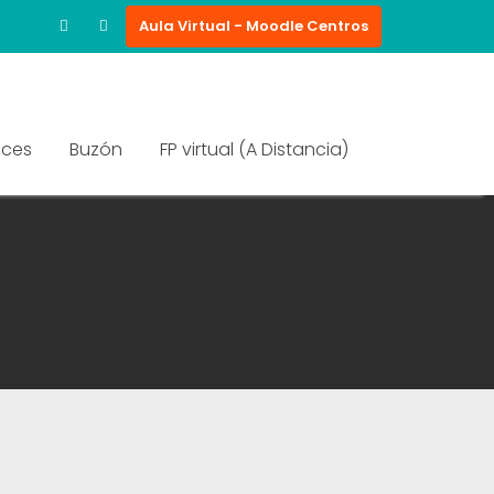
Aula Virtual - Moodle Centros
aces
Buzón
FP virtual (A Distancia)