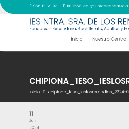
956 12 89 03
11006681.edu@juntadeandalucia.
Saltar
IES NTRA. SRA. DE LOS R
al
Educación Secundaria, Bachillerato, Adultos y F
contenido
Inicio
Nuestro Centro
CHIPIONA_1ESO_IESLOS
Inicio
chipiona_1eso_ieslosremedios_2324-
11
Jun
2024