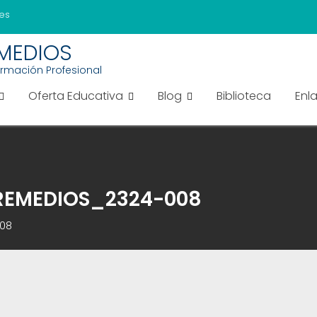
es
EMEDIOS
ormación Profesional
Oferta Educativa
Blog
Biblioteca
Enl
REMEDIOS_2324-008
008