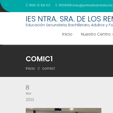
Saltar
956 12 89 03
11006681.edu@juntadeandalucia.
al
contenido
IES NTRA. SRA. DE LOS R
Educación Secundaria, Bachillerato, Adultos y F
Inicio
Nuestro Centro
COMIC1
Inicio
comic1
8
Mar
2022