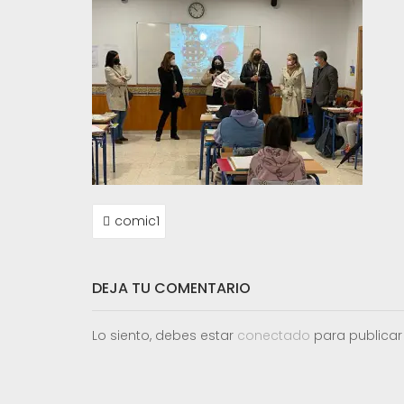
NAVEGACIÓN
comic1
DE
ENTRADAS
DEJA TU COMENTARIO
Lo siento, debes estar
conectado
para publicar