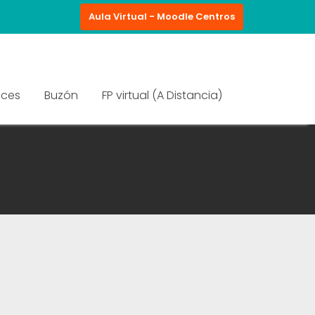
Aula Virtual - Moodle Centros
aces
Buzón
FP virtual (A Distancia)