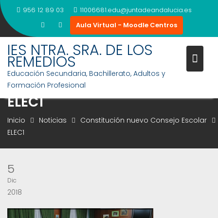
Saltar
956 12 89 03
11006681.edu@juntadeandalucia.es
al
Aula Virtual - Moodle Centros
contenido
IES NTRA. SRA. DE LOS
REMEDIOS
Educación Secundaria, Bachillerato, Adultos y
Formación Profesional
ELEC1
Inicio
Noticias
Constitución nuevo Consejo Escolar
ELEC1
5
Dic
2018