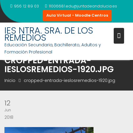
Saltar
956 12 89 03
11006681.edu@juntadeandalucia.es
al
Aula Virtual - Moodle Centros
contenido
IES NTRA. SRA. DE LOS
REMEDIOS
Educación Secundaria, Bachillerato, Adultos y
Formación Profesional
CROPPED-ENTRADA-
IESLOSREMEDIOS-1920.JPG
Inicio
cropped-entrada-ieslosremedios-1920.jpg
12
Jun
2018