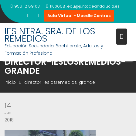
Saltar
956 12 89 03
11006681.edu@juntadeandalucia.es
al
Aula Virtual - Moodle Centros
contenido
IES NTRA. SRA. DE LOS
REMEDIOS
Educación Secundaria, Bachillerato, Adultos y
Formación Profesional
DIRECTOR-IESLOSREMEDIOS-
GRANDE
Inicio
director-ieslosremedios-grande
14
Jun
2018