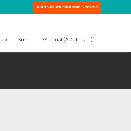
Aula Virtual - Moodle Centros
aces
Buzón
FP virtual (A Distancia)