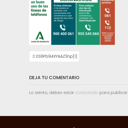
NAVEGACIÓN
ES6Pb94XYAAZ3np[1]
DE
ENTRADAS
DEJA TU COMENTARIO
Lo siento, debes estar
conectado
para publicar