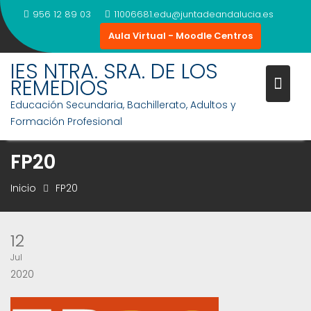
Saltar
956 12 89 03
11006681.edu@juntadeandalucia.es
al
Aula Virtual - Moodle Centros
contenido
IES NTRA. SRA. DE LOS
REMEDIOS
Educación Secundaria, Bachillerato, Adultos y
Formación Profesional
FP20
Inicio
FP20
12
Jul
2020