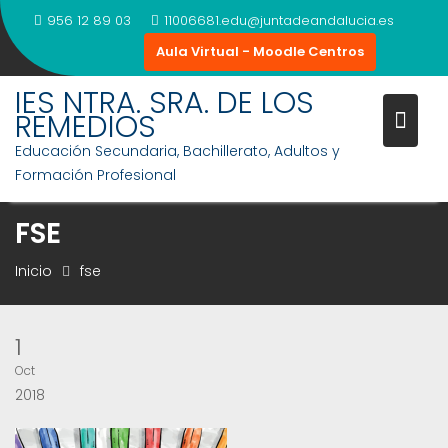
Saltar
956 12 89 03
11006681.edu@juntadeandalucia.es
al
Aula Virtual - Moodle Centros
contenido
IES NTRA. SRA. DE LOS
REMEDIOS
Educación Secundaria, Bachillerato, Adultos y
Formación Profesional
FSE
Inicio
fse
1
Oct
2018