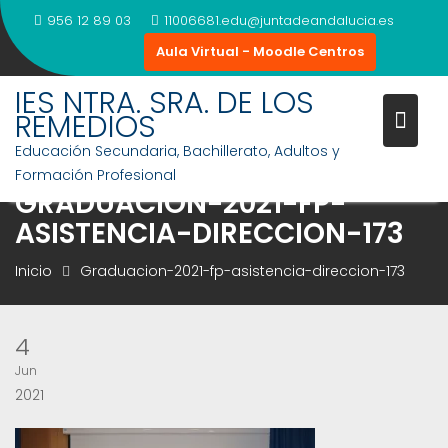
Saltar
956 12 89 03
11006681.edu@juntadeandalucia.es
al
Aula Virtual - Moodle Centros
contenido
IES NTRA. SRA. DE LOS
REMEDIOS
Educación Secundaria, Bachillerato, Adultos y
Formación Profesional
GRADUACION-2021-FP-
ASISTENCIA-DIRECCION-173
Inicio
Graduacion-2021-fp-asistencia-direccion-173
4
Jun
2021