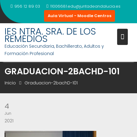
Saltar
956 12 89 03
11006681.edu@juntadeandalucia.es
al
Aula Virtual - Moodle Centros
contenido
IES NTRA. SRA. DE LOS
REMEDIOS
Educación Secundaria, Bachillerato, Adultos y
Formación Profesional
GRADUACION-2BACHD-101
Inicio
Graduacion-2bachD-101
4
Jun
2021