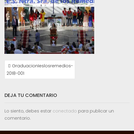
NAVEGACIÓN
GraduacionIeslosremedios-
DE
2018-001
ENTRADAS
DEJA TU COMENTARIO
Lo siento, debes estar
conectado
para publicar un
comentario.