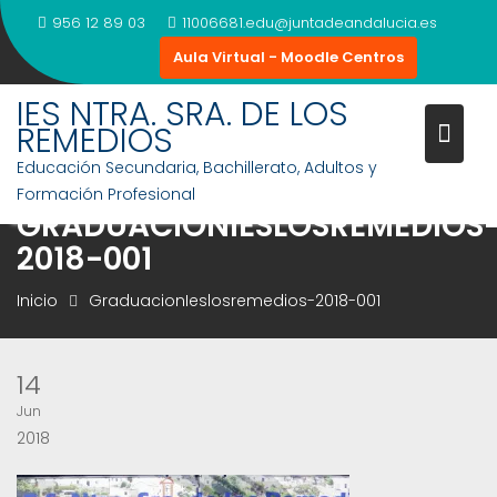
Saltar
956 12 89 03
11006681.edu@juntadeandalucia.es
al
Aula Virtual - Moodle Centros
contenido
IES NTRA. SRA. DE LOS
REMEDIOS
Educación Secundaria, Bachillerato, Adultos y
Formación Profesional
GRADUACIONIESLOSREMEDIOS
2018-001
Inicio
GraduacionIeslosremedios-2018-001
14
Jun
2018