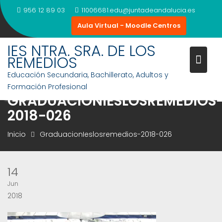
Saltar
956 12 89 03
11006681.edu@juntadeandalucia.es
al
Aula Virtual - Moodle Centros
contenido
IES NTRA. SRA. DE LOS
REMEDIOS
Educación Secundaria, Bachillerato, Adultos y
Formación Profesional
GRADUACIONIESLOSREMEDIOS
2018-026
Inicio
GraduacionIeslosremedios-2018-026
14
Jun
2018