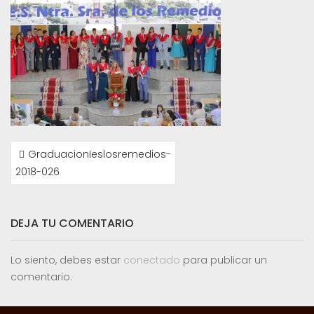
NAVEGACIÓN
GraduacionIeslosremedios-
DE
2018-026
ENTRADAS
DEJA TU COMENTARIO
Lo siento, debes estar
conectado
para publicar un
comentario.