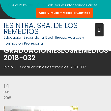
Saltar
956 12 89 03
11006681.edu@juntadeandalucia.es
al
Aula Virtual - Moodle Centros
contenido
IES NTRA. SRA. DE LOS
REMEDIOS
Educación Secundaria, Bachillerato, Adultos y
Formación Profesional
GRADUACIONIESLOSREMEDIOS
2018-032
Inicio
GraduacionIeslosremedios-2018-032
14
Jun
2018