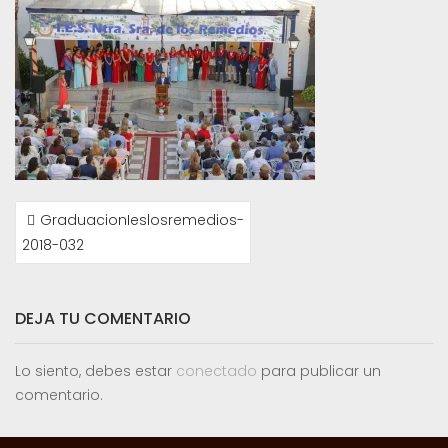
NAVEGACIÓN
GraduacionIeslosremedios-
DE
2018-032
ENTRADAS
DEJA TU COMENTARIO
Lo siento, debes estar
conectado
para publicar un
comentario.