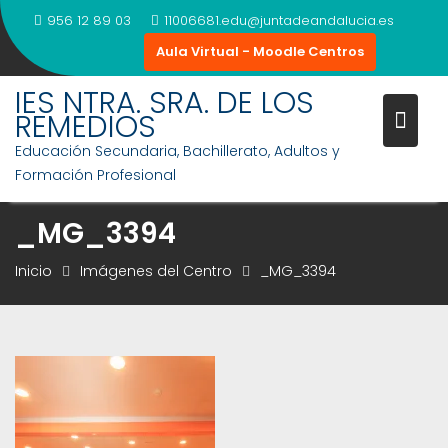
Saltar
956 12 89 03
11006681.edu@juntadeandalucia.es
al
Aula Virtual - Moodle Centros
contenido
IES NTRA. SRA. DE LOS
REMEDIOS
Educación Secundaria, Bachillerato, Adultos y
Formación Profesional
_MG_3394
Inicio
Imágenes del Centro
_MG_3394