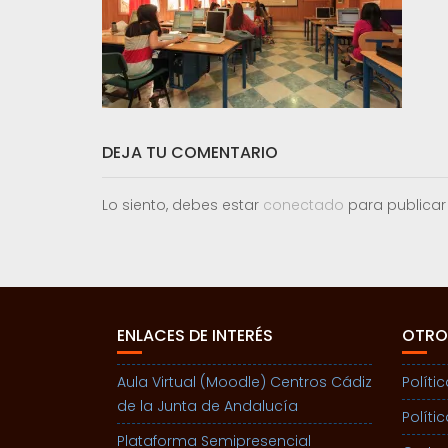
DEJA TU COMENTARIO
Lo siento, debes estar
conectado
para publicar
ENLACES DE INTERÉS
OTRO
Aula Virtual (Moodle) Centros Cádiz
Políti
de la Junta de Andalucía
Políti
Plataforma Semipresencial