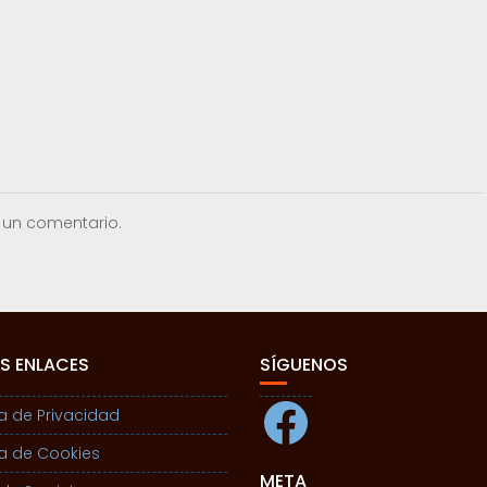
 un comentario.
S ENLACES
SÍGUENOS
Facebook
ca de Privacidad
ca de Cookies
META