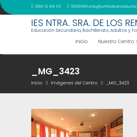
Saltar
956 12 89 03
11006681.edu@juntadeandalucia.
al
contenido
IES NTRA. SRA. DE LOS R
Educación Secundaria, Bachillerato, Adultos y F
Inicio
Nuestro Centro
_MG_3423
Inicio
Imágenes del Centro
_MG_3423