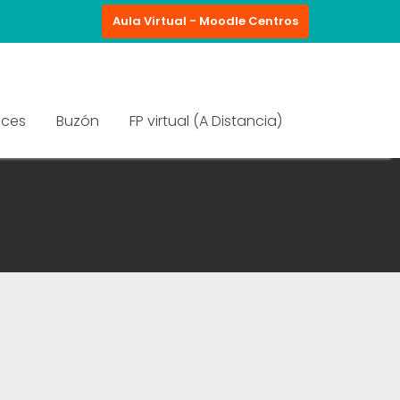
Aula Virtual - Moodle Centros
aces
Buzón
FP virtual (A Distancia)