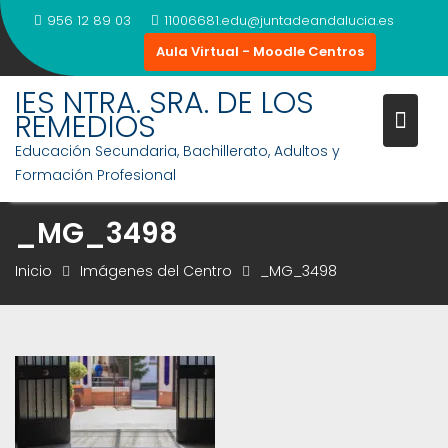
Saltar
956 12 89 03
11006681.edu@juntadeandalucia.es
al
Aula Virtual - Moodle Centros
contenido
IES NTRA. SRA. DE LOS
REMEDIOS
Educación Secundaria, Bachillerato, Adultos y
Formación Profesional
_MG_3498
Inicio
Imágenes del Centro
_MG_3498