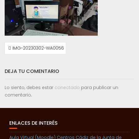
NAVEGACIÓN
IMG-20230302-WA0056
DE
ENTRADAS
DEJA TU COMENTARIO
Lo siento, debes estar
conectado
para publicar un
comentario.
ENLACES DE INTERÉS
Aula Virtual (Moodle) Centros Cádiz de la Junta de