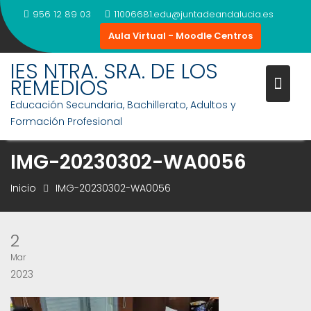
Saltar
956 12 89 03
11006681.edu@juntadeandalucia.es
al
Aula Virtual - Moodle Centros
contenido
IES NTRA. SRA. DE LOS
REMEDIOS
Educación Secundaria, Bachillerato, Adultos y
Formación Profesional
IMG-20230302-WA0056
Inicio
IMG-20230302-WA0056
2
Mar
2023