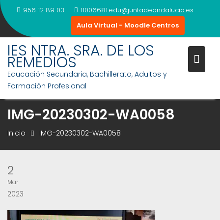
Saltar
956 12 89 03
11006681.edu@juntadeandalucia.es
al
Aula Virtual - Moodle Centros
contenido
IES NTRA. SRA. DE LOS
REMEDIOS
Educación Secundaria, Bachillerato, Adultos y
Formación Profesional
IMG-20230302-WA0058
Inicio
IMG-20230302-WA0058
2
Mar
2023